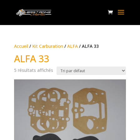
Accueil
/
Kit Carburation
/
ALFA
/ ALFA 33
ALFA 33
5 résultats affichés