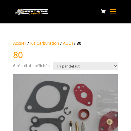
Accueil
/
Kit Carburation
/
AUDI
/ 80
80
6 résultats affichés