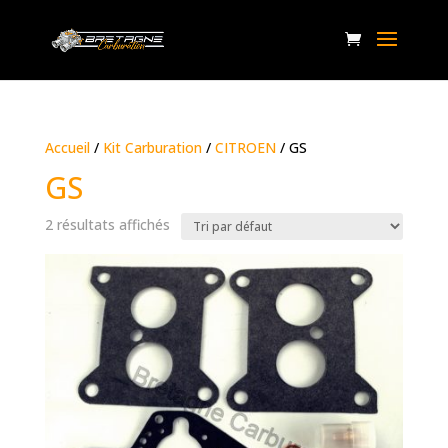
Accueil
/
Kit Carburation
/
CITROEN
/ GS
GS
2 résultats affichés