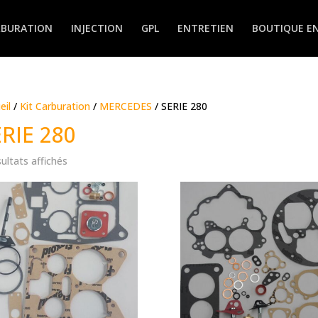
RBURATION
INJECTION
GPL
ENTRETIEN
BOUTIQUE EN
eil
/
Kit Carburation
/
MERCEDES
/ SERIE 280
ERIE 280
sultats affichés