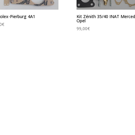
Solex-Pierburg 4A1
Kit Zénith 35/40 INAT Merce
Opel
0
€
99,00
€