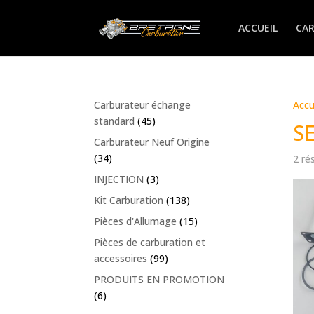
ACCUEIL
CA
Carburateur échange
Accu
standard
(45)
S
Carburateur Neuf Origine
(34)
2 ré
INJECTION
(3)
Kit Carburation
(138)
Pièces d'Allumage
(15)
Pièces de carburation et
accessoires
(99)
PRODUITS EN PROMOTION
(6)