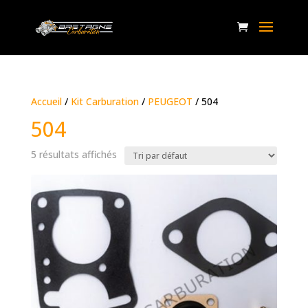
Accueil
/
Kit Carburation
/
PEUGEOT
/ 504
504
5 résultats affichés