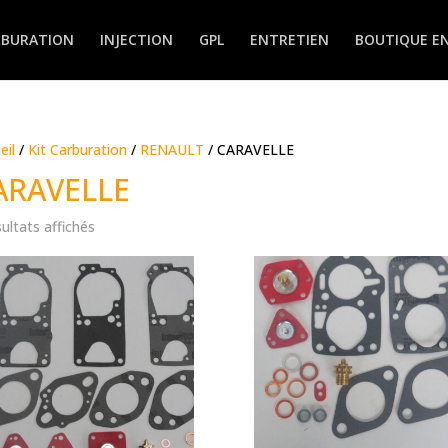
RBURATION
INJECTION
GPL
ENTRETIEN
BOUTIQUE EN
eil
/
Kit Carburation
/
RENAULT
/ CARAVELLE
ARAVELLE
sultats affichés