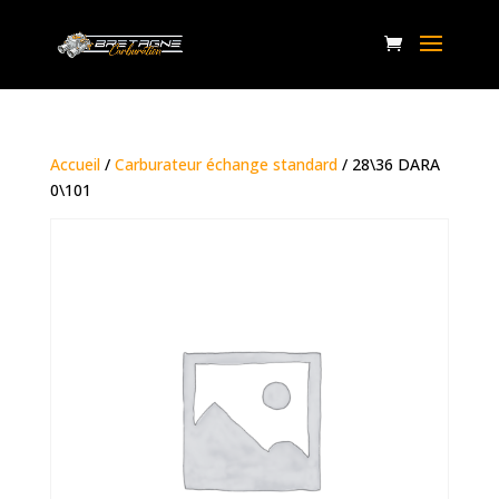
Accueil
/
Carburateur échange standard
/ 28\36 DARA
0\101