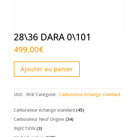
28\36 DARA 0\101
499,00
€
quantité
Ajouter au panier
de
28\36
DARA
0\101
UGS :
304/
Catégorie :
Carburateur échange standard
Carburateur échange standard
(45)
Carburateur Neuf Origine
(34)
INJECTION
(3)