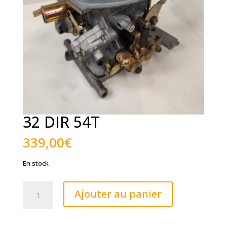
32 DIR 54T
339,00
€
En stock
quantité
Ajouter au panier
de
32
DIR