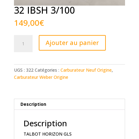
32 IBSH 3/100
149,00
€
quantité
Ajouter au panier
de
32
IBSH
3/100
UGS :
322
Catégories :
Carburateur Neuf Origine
,
Carburateur Weber Origine
Description
Description
TALBOT HORIZON GLS