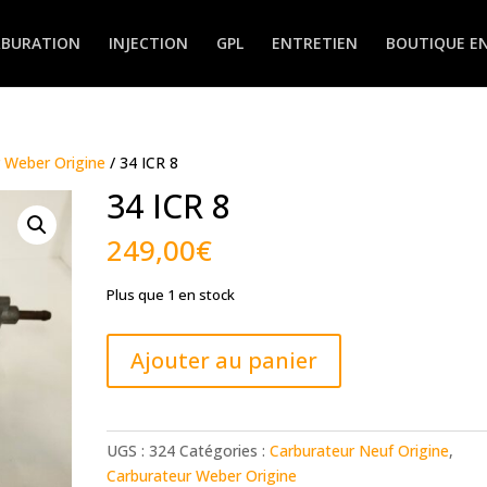
RBURATION
INJECTION
GPL
ENTRETIEN
BOUTIQUE EN
 Weber Origine
/ 34 ICR 8
34 ICR 8
249,00
€
Plus que 1 en stock
quantité
Ajouter au panier
de
34
ICR
8
UGS :
324
Catégories :
Carburateur Neuf Origine
,
Carburateur Weber Origine