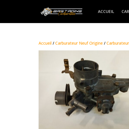
ACCUEIL
CA
Accueil
/
Carburateur Neuf Origine
/
Carburateur