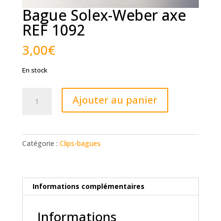
Bague Solex-Weber axe
REF 1092
3,00
€
En stock
quantité
Ajouter au panier
de
Bague
Solex-
Weber
Catégorie :
Clips-bagues
axe
REF
1092
Informations complémentaires
Informations