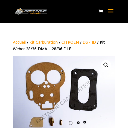
Accueil
/
Kit Carburation
/
CITROEN
/
DS - ID
/ Kit
Weber 28/36 DMA – 28/36 DLE