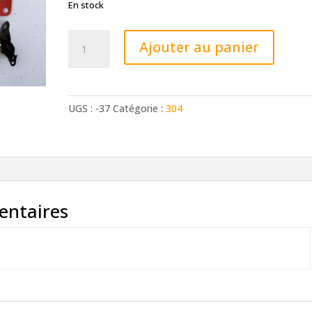
En stock
quantité
Ajouter au panier
de
Kit
Solex
35
UGS :
-37
Catégorie :
304
EEISA
entaires