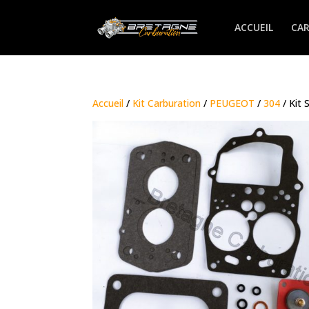
ACCUEIL
CA
Accueil
/
Kit Carburation
/
PEUGEOT
/
304
/ Kit 