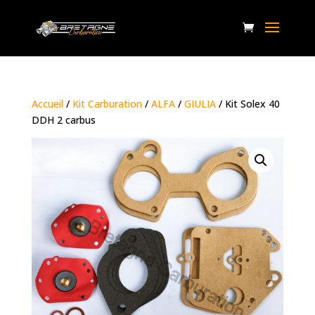
Accueil
/
Kit Carburation
/
ALFA
/
GIULIA
/ Kit Solex 40
DDH 2 carbus