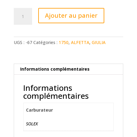
quantité
Ajouter au panier
de
Kit
Solex
40
UGS :
-67
Catégories :
1750
,
ALFETTA
,
GIULIA
DDH
2
carbus
Informations complémentaires
Informations
complémentaires
Carburateur
SOLEX