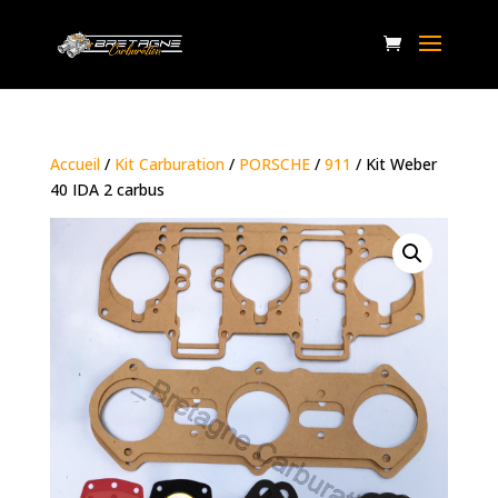
Accueil
/
Kit Carburation
/
PORSCHE
/
911
/ Kit Weber
40 IDA 2 carbus