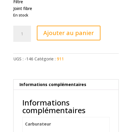
Filtre
Joint fibre
En stock
quantité
Ajouter au panier
de
Kit
Weber
40
UGS :
-146
Catégorie :
911
IDA
2
carbus
Informations complémentaires
Informations
complémentaires
Carburateur