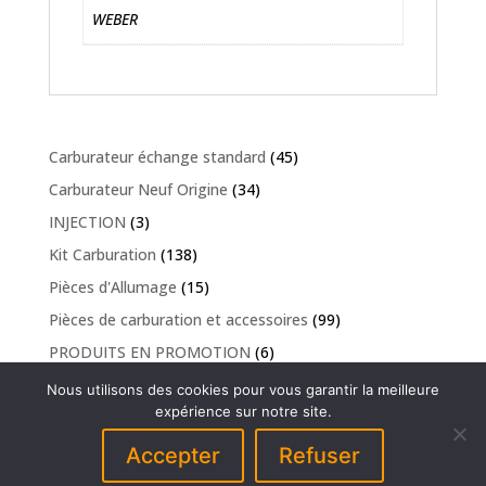
WEBER
Carburateur échange standard
(45)
Carburateur Neuf Origine
(34)
INJECTION
(3)
Kit Carburation
(138)
Pièces d'Allumage
(15)
Pièces de carburation et accessoires
(99)
PRODUITS EN PROMOTION
(6)
Nous utilisons des cookies pour vous garantir la meilleure
expérience sur notre site.
NOUS SOMMES EN VACANCES DU 1/08 AU 24/08 NÉANMOINS UN
Accepter
Refuser
DÉPART DES COMMANDES SERA EFFECTUÉ 1 FOIS PAR SEMAINE